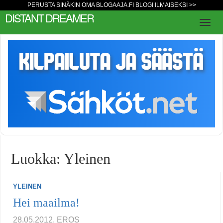
PERUSTA SINÄKIN OMA BLOGAAJA.FI BLOGI ILMAISEKSI >>
DISTANT DREAMER
Luokka: Yleinen
YLEINEN
Hei maailma!
28.05.2012, EROS